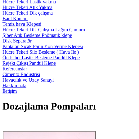
Hücre Tekeri Lastik yakma
Hücre Tekeri Atık Yakma
Hücre Tekeri Dik çalışma
Bant Kantarı
Temiz hava Klepesi
Hücre Tekeri Dik Çalışma Lağım Çamuru
Şiber Atık Besleme Pnömatik klepe
Disk Separatör
Pantalon Sıcak Farin Yön Verme Klepesi
Hücre Tekeri Silo Besleme ( Hava İle )
Ön Isıtıcı Lastik Besleme Pandül Klepe
Rejekt Çıkışı Pandül Klepe
Refereanslar
Çimento Endüstrisi
Havacılık ve Uzay Sanayi
Hakkımızda
İletişim
Dozajlama Pompaları