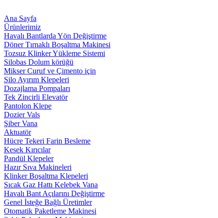
Ana Sayfa
Ürünlerimiz
Havalı Bantlarda Yön Değiştirme
Döner Tırnaklı Boşaltma Makinesi
Tozsuz Klinker Yükleme Sistemi
Silobas Dolum körüğü
Mikser Curuf ve Çimento için
Silo Ayırım Klepeleri
Dozajlama Pompaları
Tek Zincirli Elevatör
Pantolon Klepe
Dozier Vals
Şiber Vana
Aktuatör
Hücre Tekeri Farin Besleme
Kesek Kırıcılar
Pandül Klepeler
Hazır Sıva Makineleri
Klinker Boşaltma Klepeleri
Sıcak Gaz Hattı Kelebek Vana
Havalı Bant Açılarını Değiştirme
Genel İsteğe Bağlı Üretimler
Otomatik Paketleme Makinesi