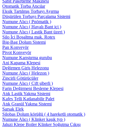
Sabit Paketleme Makinesi
Otomatik Torba Atıcılar
Eksik Tartılmış Torbayı Ayırma
Düşürülen Torbayı Parçalama Sistemi
Numune Alıcı ( Pnömatik )
Numune Alıcı ( Havalı Bant içi )
Numune Alıcı ( Lastik Bant üzeri )
Silo İçi Boşaltma mak. Rotex
Big-Bag Dolum Sistemi
Pan Konveyör
Pivot Konveyör
Numune Karıştırma gurubu
Ani Kapama Klepesi
Değirmen Giriş Helezonu
Numune Alıcı ( Helezon )
Zincirli Götürücüler
Numune Alıcı ( Çift şiberli )
Farin Değirmeni Besleme Klepesi
Atık Lastik Yakma Sistemi
Kafes Telli Katlanabilir Palet
Atık Granül Yakma Sistemi
Sarsak Elek
Silobas Dolum körüğü ( 4 hareketli otomatik )
Numune Alıcı ( Klinker kaşık typ )
Jaluzi Klepe Boiler Klinker Soğutma Çıkışı